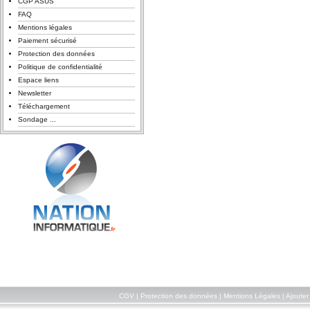
CGP ASUS
FAQ
Mentions légales
Paiement sécurisé
Protection des données
Politique de confidentialité
Espace liens
Newsletter
Téléchargement
Sondage ...
CGV
|
Protection des données
|
Mentions Légales
|
Ajouter