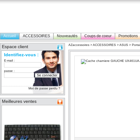
Accueil
ACCESSOIRES
Nouveautés
Coups de coeur
Promotions
AZaccessoires
>
ACCESSOIRES
>
ASUS
>
Porta
Espace client
Identifiez-vous :
E-mail :
passe :
Mot de passe perdu ?
Meilleures ventes