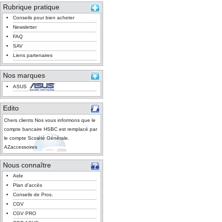
Rubrique pratique
Conseils pour bien acheter
Newsletter
FAQ
SAV
Liens partenaires
Nos marques
ASUS
Edito
Chers clients Nos vous informons que le
compte bancaire HSBC est remplacé par
le compte Scoiété Générale.
AZaccessoires
Nous connaître
Aide
Plan d'accès
Conseils de Pros.
CGV
CGV PRO