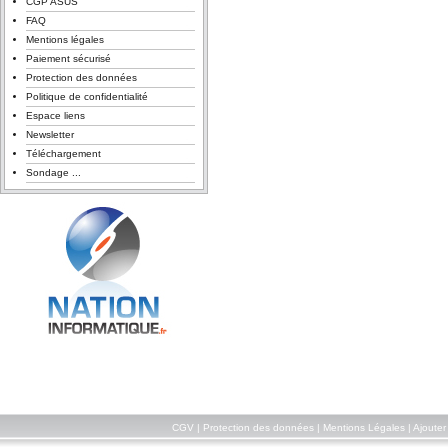
CGP ASUS
FAQ
Mentions légales
Paiement sécurisé
Protection des données
Politique de confidentialité
Espace liens
Newsletter
Téléchargement
Sondage ...
CGV
|
Protection des données
|
Mentions Légales
|
Ajouter