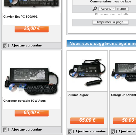
Commentaires :
vue de face
Photo non contractuelle
Clavier EeePC 900/901
25,00 €
Allume cigare
Chargeur portab
Chargeur portable 90W Asus
65,00 €
65,00 €
50,00 