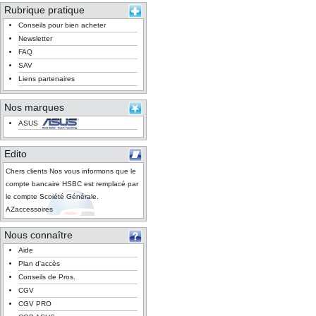
Rubrique pratique
Conseils pour bien acheter
Newsletter
FAQ
SAV
Liens partenaires
Nos marques
ASUS
Edito
Chers clients Nos vous informons que le
compte bancaire HSBC est remplacé par
le compte Scoiété Générale.
AZaccessoires
Nous connaître
Aide
Plan d'accès
Conseils de Pros.
CGV
CGV PRO