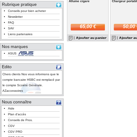
Allume cigare
Chargeur portab
Rubrique pratique
Conseils pour bien acheter
Newsletter
FAQ
65,00 €
50,00 
SAV
Liens partenaires
Nos marques
ASUS
Edito
Chers clients Nos vous informons que le
compte bancaire HSBC est remplacé par
le compte Scoiété Générale.
AZaccessoires
Nous connaître
Aide
Plan d'accès
Conseils de Pros.
CGV
CGV PRO