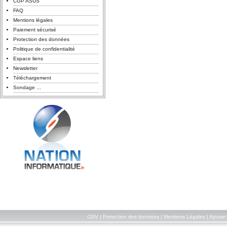
CGP ASUS
FAQ
Mentions légales
Paiement sécurisé
Protection des données
Politique de confidentialité
Espace liens
Newsletter
Téléchargement
Sondage ...
CGV
|
Protection des données
|
Mentions Légales
|
Ajouter