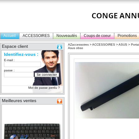
Accueil
ACCESSOIRES
Nouveautés
Coups de coeur
Promotions
AZaccessoires
>
ACCESSOIRES
>
ASUS
>
Porta
Espace client
Asus obso
Identifiez-vous :
E-mail :
passe :
Mot de passe perdu ?
Meilleures ventes