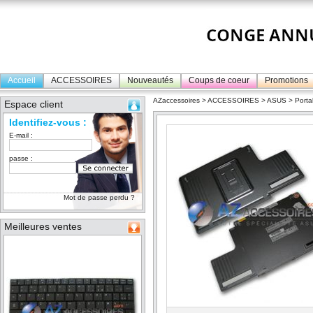
Accueil
ACCESSOIRES
Nouveautés
Coups de coeur
Promotions
AZaccessoires
>
ACCESSOIRES
>
ASUS
>
Porta
Espace client
Identifiez-vous :
E-mail :
passe :
Mot de passe perdu ?
Meilleures ventes