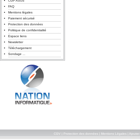
CGP ASUS
FAQ
Mentions légales
Paiement sécurisé
Protection des données
Politique de confidentialité
Espace liens
Newsletter
Téléchargement
Sondage ...
CGV
|
Protection des données
|
Mentions Légales
|
Ajouter