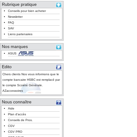
Rubrique pratique
Conseils pour bien acheter
Newsletter
FAQ
SAV
Liens partenaires
Nos marques
ASUS
Edito
Chers clients Nos vous informons que le
compte bancaire HSBC est remplacé par
le compte Scoiété Générale.
AZaccessoires
Nous connaître
Aide
Plan d'accès
Conseils de Pros.
CGV
CGV PRO