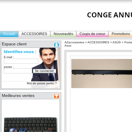
Accueil
ACCESSOIRES
Nouveautés
Coups de coeur
Promotions
AZaccessoires
>
ACCESSOIRES
>
ASUS
>
Porta
Espace client
Asus
Identifiez-vous :
E-mail :
passe :
Mot de passe perdu ?
Meilleures ventes