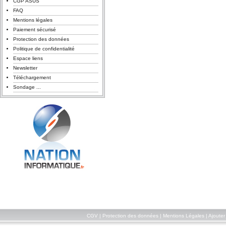
CGP ASUS
FAQ
Mentions légales
Paiement sécurisé
Protection des données
Politique de confidentialité
Espace liens
Newsletter
Téléchargement
Sondage ...
CGV
|
Protection des données
|
Mentions Légales
|
Ajouter