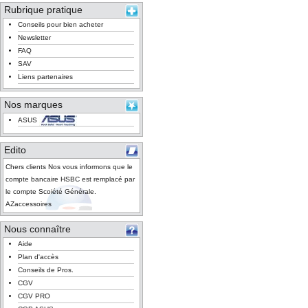
Rubrique pratique
Conseils pour bien acheter
Newsletter
FAQ
SAV
Liens partenaires
Nos marques
ASUS
Edito
Chers clients Nos vous informons que le
compte bancaire HSBC est remplacé par
le compte Scoiété Générale.
AZaccessoires
Nous connaître
Aide
Plan d'accès
Conseils de Pros.
CGV
CGV PRO