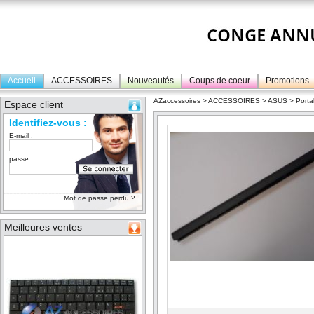
Accueil
ACCESSOIRES
Nouveautés
Coups de coeur
Promotions
AZaccessoires
>
ACCESSOIRES
>
ASUS
>
Porta
Espace client
Identifiez-vous :
E-mail :
passe :
Mot de passe perdu ?
Meilleures ventes