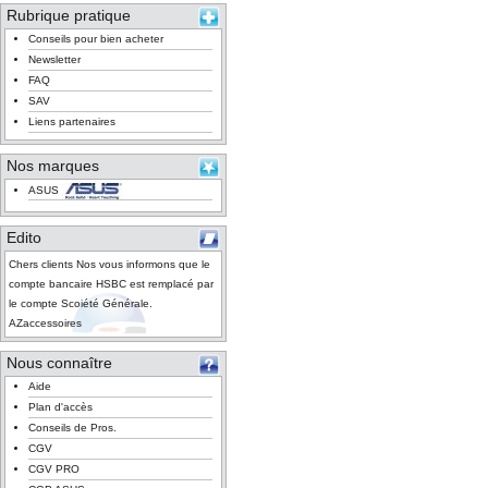
Rubrique pratique
Conseils pour bien acheter
Newsletter
FAQ
SAV
Liens partenaires
Nos marques
ASUS
Edito
Chers clients Nos vous informons que le
compte bancaire HSBC est remplacé par
le compte Scoiété Générale.
AZaccessoires
Nous connaître
Aide
Plan d'accès
Conseils de Pros.
CGV
CGV PRO