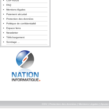
CGP ASUS
FAQ
Mentions légales
Paiement sécurisé
Protection des données
Politique de confidentialité
Espace liens
Newsletter
Téléchargement
Sondage ...
CGV
|
Protection des données
|
Mentions Légales
|
Ajouter