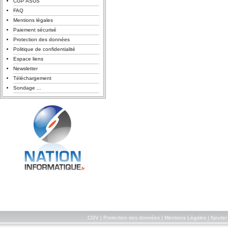
CGP ASUS
FAQ
Mentions légales
Paiement sécurisé
Protection des données
Politique de confidentialité
Espace liens
Newsletter
Téléchargement
Sondage ...
CGV
|
Protection des données
|
Mentions Légales
|
Ajouter