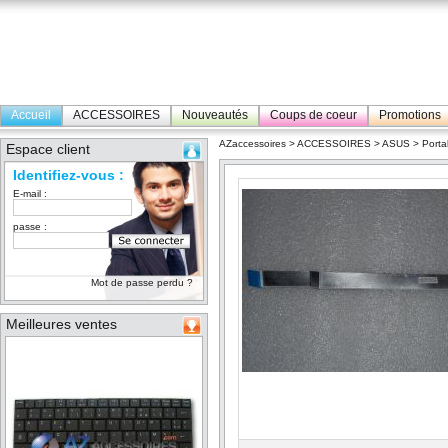
Accueil
ACCESSOIRES
Nouveautés
Coups de coeur
Promotions
AZaccessoires
>
ACCESSOIRES
>
ASUS
>
Porta
Espace client
Identifiez-vous :
E-mail :
passe :
Mot de passe perdu ?
Meilleures ventes