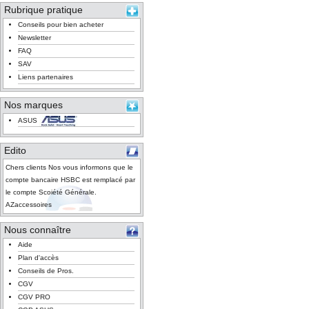
Rubrique pratique
Conseils pour bien acheter
Newsletter
FAQ
SAV
Liens partenaires
Nos marques
ASUS
Edito
Chers clients Nos vous informons que le
compte bancaire HSBC est remplacé par
le compte Scoiété Générale.
AZaccessoires
Nous connaître
Aide
Plan d'accès
Conseils de Pros.
CGV
CGV PRO