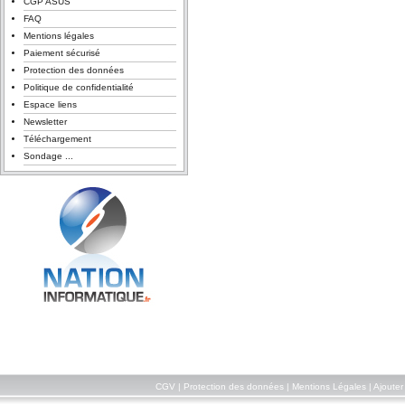
CGP ASUS
FAQ
Mentions légales
Paiement sécurisé
Protection des données
Politique de confidentialité
Espace liens
Newsletter
Téléchargement
Sondage ...
CGV
|
Protection des données
|
Mentions Légales
|
Ajouter