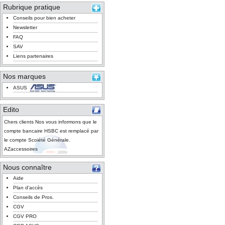
Rubrique pratique
Conseils pour bien acheter
Newsletter
FAQ
SAV
Liens partenaires
Nos marques
ASUS
Edito
Chers clients Nos vous informons que le
compte bancaire HSBC est remplacé par
le compte Scoiété Générale.
AZaccessoires
Nous connaître
Aide
Plan d'accès
Conseils de Pros.
CGV
CGV PRO