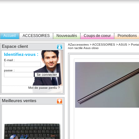
Accueil
ACCESSOIRES
Nouveautés
Coups de coeur
Promotions
AZaccessoires
>
ACCESSOIRES
>
ASUS
>
Porta
Espace client
non tactile Asus obso
Identifiez-vous :
E-mail :
passe :
Mot de passe perdu ?
Meilleures ventes