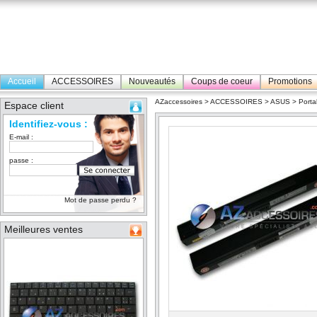
Accueil
ACCESSOIRES
Nouveautés
Coups de coeur
Promotions
AZaccessoires
>
ACCESSOIRES
>
ASUS
>
Porta
Espace client
Identifiez-vous :
E-mail :
passe :
Mot de passe perdu ?
Meilleures ventes