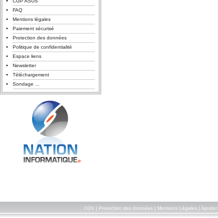
CGP ASUS
FAQ
Mentions légales
Paiement sécurisé
Protection des données
Politique de confidentialité
Espace liens
Newsletter
Téléchargement
Sondage ...
CGV
|
Protection des données
|
Mentions Légales
|
Ajouter