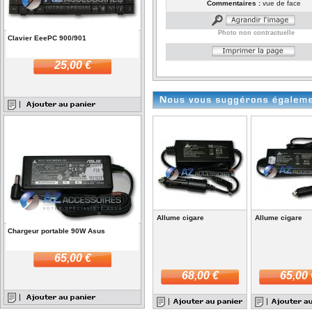
Commentaires :
vue de face
Photo non contractuelle
Clavier EeePC 900/901
25,00 €
Allume cigare
Allume cigare
Chargeur portable 90W Asus
65,00 €
68,00 €
65,00 