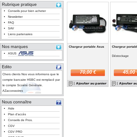
Rubrique pratique
Conseils pour bien acheter
Newsletter
FAQ
SAV
Liens partenaires
Nos marques
Chargeur portable Asus
Chargeur portab
ASUS
Déstockage
Edito
70,00 €
45,00 
Chers clients Nos vous informons que le
compte bancaire HSBC est remplacé par
le compte Scoiété Générale.
AZaccessoires
Nous connaître
Aide
Plan d'accès
Conseils de Pros.
CGV
CGV PRO