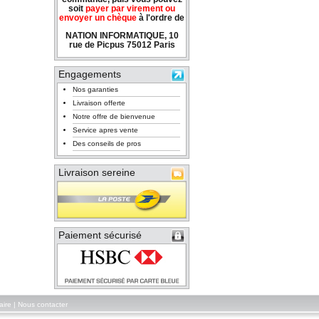
soit
payer par virement ou
envoyer un chèque
à l'ordre de
NATION INFORMATIQUE, 10
rue de Picpus 75012 Paris
Engagements
Nos garanties
Livraison offerte
Notre offre de bienvenue
Service apres vente
Des conseils de pros
Livraison sereine
Paiement sécurisé
aire
|
Nous contacter