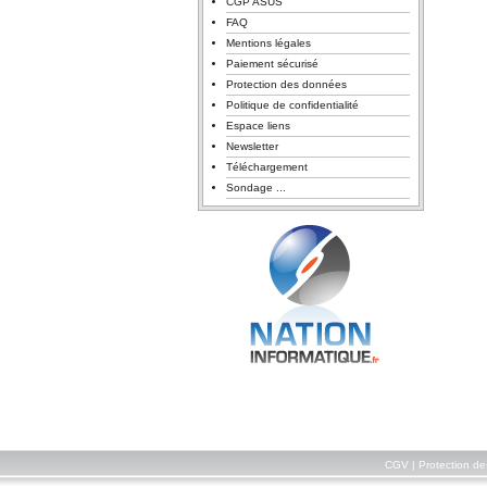
CGP ASUS
FAQ
Mentions légales
Paiement sécurisé
Protection des données
Politique de confidentialité
Espace liens
Newsletter
Téléchargement
Sondage ...
CGV
|
Protection d