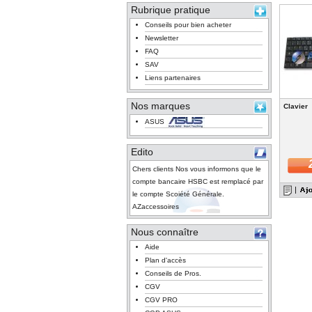
Rubrique pratique
Conseils pour bien acheter
Newsletter
FAQ
SAV
Liens partenaires
Nos marques
Clavier
ASUS
Edito
Chers clients Nos vous informons que le
compte bancaire HSBC est remplacé par
le compte Scoiété Générale.
AZaccessoires
Nous connaître
Aide
Plan d'accès
Conseils de Pros.
CGV
CGV PRO