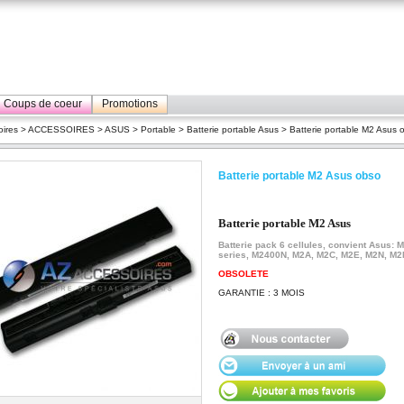
Coups de coeur
Promotions
ires
>
ACCESSOIRES
>
ASUS
>
Portable
>
Batterie portable Asus
> Batterie portable M2 Asus 
Batterie portable M2 Asus obso
Batterie portable M2 Asus
Batterie pack 6 cellules, convient Asus: 
series, M2400N, M2A, M2C, M2E, M2N, M
OBSOLETE
GARANTIE : 3 MOIS