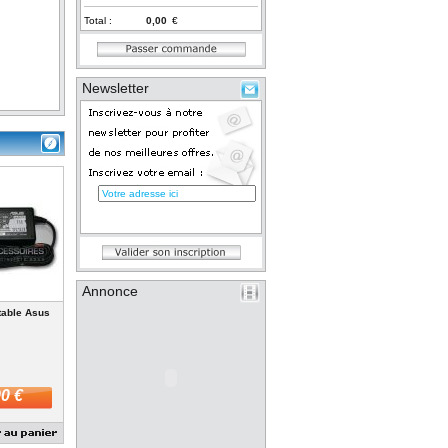
Total :
€
Newsletter
Annonce
table Asus
0 €