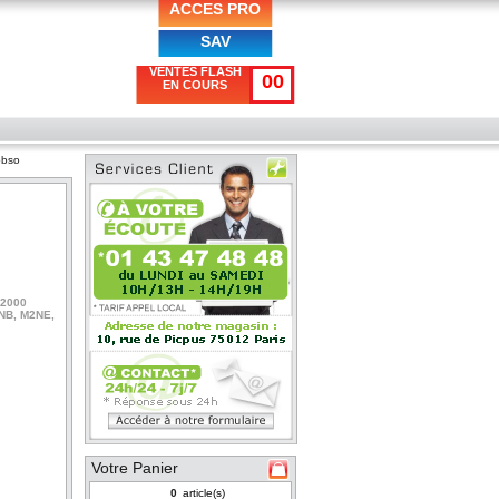
ACCES PRO
SAV
VENTES FLASH
00
EN COURS
obso
M2000
2NB, M2NE,
Votre Panier
article(s)