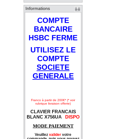
Informations
COMPTE
BANCAIRE
HSBC FERME
UTILISEZ LE
COMPTE
SOCIETE
GENERALE
Franco à partir de 200€* (* voir
rubrique livraison offerte)
CLAVIER FRANCAIS
BLANC X756UA
DISPO
MODE PAIEMENT
Veuillez
valider
votre
commande, puis vous pouvez