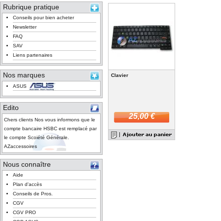
Rubrique pratique
Conseils pour bien acheter
Newsletter
FAQ
SAV
Liens partenaires
Nos marques
Clavier
ASUS
Edito
25,00 €
Chers clients Nos vous informons que le
compte bancaire HSBC est remplacé par
le compte Scoiété Générale.
AZaccessoires
Nous connaître
Aide
Plan d'accès
Conseils de Pros.
CGV
CGV PRO