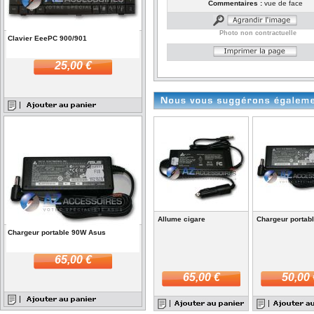
Commentaires :
vue de face
Photo non contractuelle
Clavier EeePC 900/901
25,00 €
Allume cigare
Chargeur portab
Chargeur portable 90W Asus
65,00 €
65,00 €
50,00 