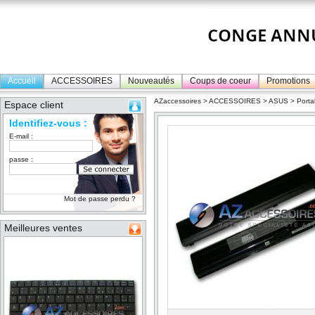
Accueil
ACCESSOIRES
Nouveautés
Coups de coeur
Promotions
AZaccessoires
>
ACCESSOIRES
>
ASUS
>
Porta
Espace client
Identifiez-vous :
E-mail :
passe :
Mot de passe perdu ?
Meilleures ventes