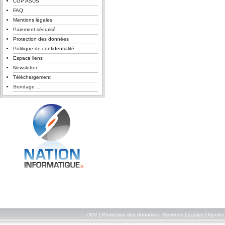
CGP ASUS
FAQ
Mentions légales
Paiement sécurisé
Protection des données
Politique de confidentialité
Espace liens
Newsletter
Téléchargement
Sondage ...
CGV
|
Protection des données
|
Mentions Légales
|
Ajouter