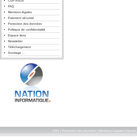
CGP ASUS
FAQ
Mentions légales
Paiement sécurisé
Protection des données
Politique de confidentialité
Espace liens
Newsletter
Téléchargement
Sondage ...
CGV
|
Protection des données
|
Mentions Légales
|
Ajouter