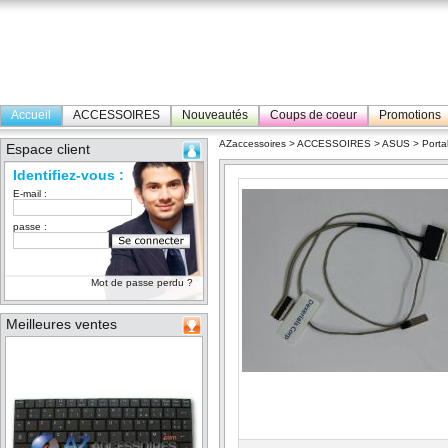
Accueil
ACCESSOIRES
Nouveautés
Coups de coeur
Promotions
AZaccessoires
>
ACCESSOIRES
>
ASUS
>
Porta
Espace client
Identifiez-vous :
E-mail :
passe :
Mot de passe perdu ?
Meilleures ventes