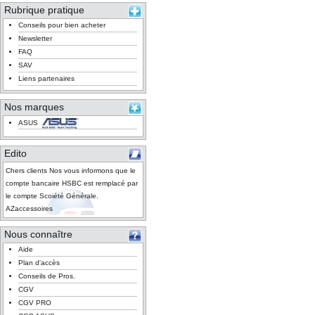
Rubrique pratique
Conseils pour bien acheter
Newsletter
FAQ
SAV
Liens partenaires
Nos marques
ASUS
Edito
Chers clients Nos vous informons que le
compte bancaire HSBC est remplacé par
le compte Scoiété Générale.
AZaccessoires
Nous connaître
Aide
Plan d'accès
Conseils de Pros.
CGV
CGV PRO