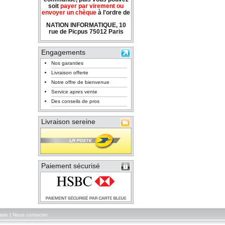
soit
payer par virement ou
envoyer un chèque
à l'ordre de
NATION INFORMATIQUE, 10
rue de Picpus 75012 Paris
Engagements
Nos garanties
Livraison offerte
Notre offre de bienvenue
Service apres vente
Des conseils de pros
Livraison sereine
Paiement sécurisé
aire
|
Nous contacter