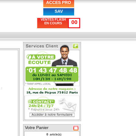
ACCES PRO
SAV
VENTES FLASH
00
EN COURS
 :
Votre Panier
article(s)