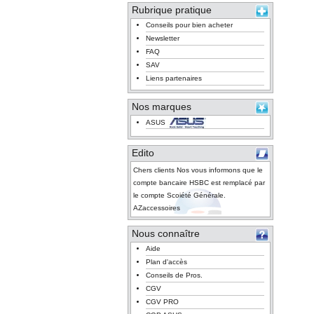
Rubrique pratique
Conseils pour bien acheter
Newsletter
FAQ
SAV
Liens partenaires
Nos marques
ASUS
Edito
Chers clients Nos vous informons que le
compte bancaire HSBC est remplacé par
le compte Scoiété Générale.
AZaccessoires
Nous connaître
Aide
Plan d'accès
Conseils de Pros.
CGV
CGV PRO