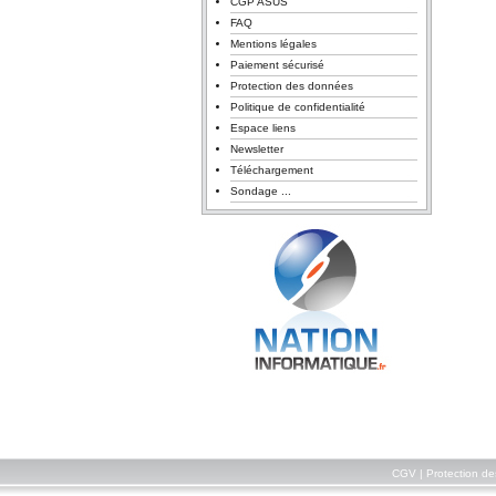
CGP ASUS
FAQ
Mentions légales
Paiement sécurisé
Protection des données
Politique de confidentialité
Espace liens
Newsletter
Téléchargement
Sondage ...
CGV
|
Protection d