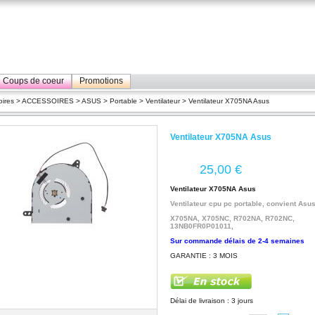
Coups de coeur
Promotions
ires
>
ACCESSOIRES
>
ASUS
>
Portable
>
Ventilateur
> Ventilateur X705NA Asus
Ventilateur X705NA Asus
€
Ventilateur X705NA Asus
Ventilateur cpu pc portable, convient Asus
X705NA, X705NC, R702NA, R702NC,
13NB0FR0P01011,
Sur commande délais de 2-4 semaines
GARANTIE : 3 MOIS
Délai de livraison : 3 jours