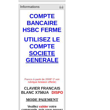
Informations
COMPTE
BANCAIRE
HSBC FERME
UTILISEZ LE
COMPTE
SOCIETE
GENERALE
Franco à partir de 200€* (* voir
rubrique livraison offerte)
CLAVIER FRANCAIS
BLANC X756UA
DISPO
MODE PAIEMENT
Veuillez
valider
votre
commande, puis vous pouvez