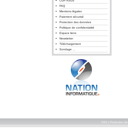
CGP ASUS
FAQ
Mentions légales
Paiement sécurisé
Protection des données
Politique de confidentialité
Espace liens
Newsletter
Téléchargement
Sondage ...
CGV
|
Protection d