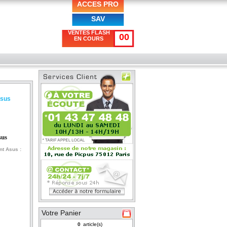
ACCES PRO
SAV
VENTES FLASH
00
EN COURS
Asus
sus
nt Asus :
Votre Panier
article(s)