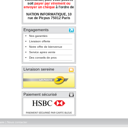
soit
payer par virement ou
envoyer un chèque
à l'ordre de
NATION INFORMATIQUE, 10
rue de Picpus 75012 Paris
Engagements
Nos garanties
Livraison offerte
Notre offre de bienvenue
Service apres vente
Des conseils de pros
Livraison sereine
Paiement sécurisé
aire
|
Nous contacter