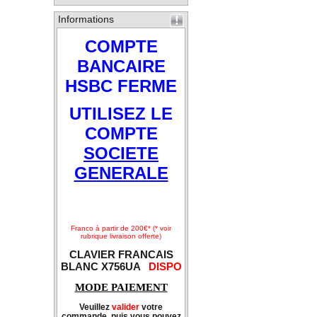
Informations
COMPTE
BANCAIRE
HSBC FERME
UTILISEZ LE
COMPTE
SOCIETE
GENERALE
Franco à partir de 200€* (* voir
rubrique livraison offerte)
CLAVIER FRANCAIS
BLANC X756UA
DISPO
MODE PAIEMENT
Veuillez
valider
votre
commande, puis vous pouvez