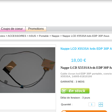
Coups de coeur
Promotions
ires
>
ACCESSOIRES
>
ASUS
>
Portable
>
Nappe
> Nappe LCD X553SA lvds EDP 30P Asus
Nappe LCD X553SA lvds EDP 30P 
€
Nappe LCD X553SA lvds EDP 30P A
Cable écran lcd EDP 30P portable, convie
X553SA, 14005-01810100
GARANTIE : 3 MOIS
Délai de livraison : 3 jours
Quantité :