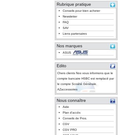
Rubrique pratique
Conseils pour bien acheter
Newsletter
FAQ
SAV
Liens partenaires
Nos marques
ASUS
Edito
Chers clients Nos vous informons que le
compte bancaire HSBC est remplacé par
le compte Scoiété Générale.
AZaccessoires
Nous connaître
Aide
Plan d'accès
Conseils de Pros.
CGV
CGV PRO