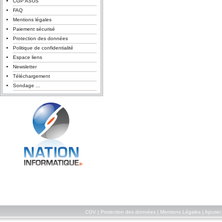
CGP ASUS
FAQ
Mentions légales
Paiement sécurisé
Protection des données
Politique de confidentialité
Espace liens
Newsletter
Téléchargement
Sondage ...
CGV
|
Protection des données
|
Mentions Légales
|
Ajouter