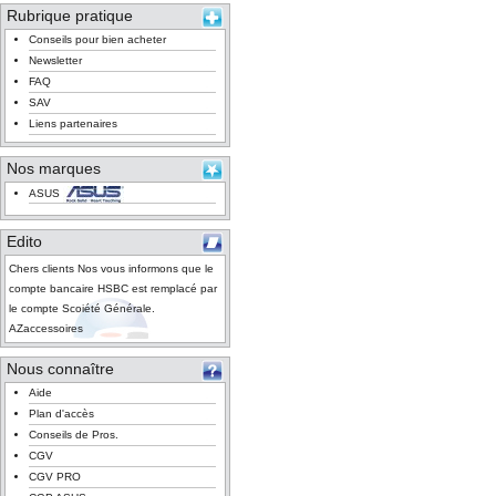
Rubrique pratique
Conseils pour bien acheter
Newsletter
FAQ
SAV
Liens partenaires
Nos marques
ASUS
Edito
Chers clients Nos vous informons que le
compte bancaire HSBC est remplacé par
le compte Scoiété Générale.
AZaccessoires
Nous connaître
Aide
Plan d'accès
Conseils de Pros.
CGV
CGV PRO