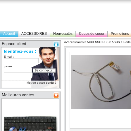
Accueil
ACCESSOIRES
Nouveautés
Coups de coeur
Promotions
AZaccessoires
>
ACCESSOIRES
>
ASUS
>
Porta
Espace client
Identifiez-vous :
E-mail :
passe :
Mot de passe perdu ?
Meilleures ventes