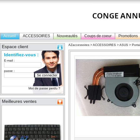
Accueil
ACCESSOIRES
Nouveautés
Coups de coeur
Promotions
AZaccessoires
>
ACCESSOIRES
>
ASUS
>
Porta
Espace client
Identifiez-vous :
E-mail :
passe :
Mot de passe perdu ?
Meilleures ventes