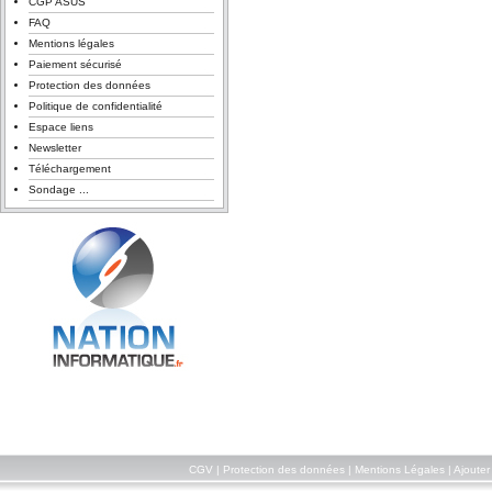
CGP ASUS
FAQ
Mentions légales
Paiement sécurisé
Protection des données
Politique de confidentialité
Espace liens
Newsletter
Téléchargement
Sondage ...
CGV
|
Protection des données
|
Mentions Légales
|
Ajouter