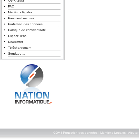
CGP ASUS
FAQ
Mentions légales
Paiement sécurisé
Protection des données
Politique de confidentialité
Espace liens
Newsletter
Téléchargement
Sondage ...
CGV
|
Protection des données
|
Mentions Légales
|
Ajouter