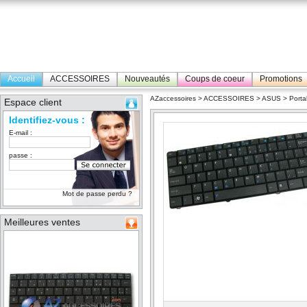
Accueil
ACCESSOIRES
Nouveautés
Coups de coeur
Promotions
AZaccessoires
>
ACCESSOIRES
>
ASUS
>
Porta
Espace client
Identifiez-vous :
E-mail :
passe :
Mot de passe perdu ?
Meilleures ventes