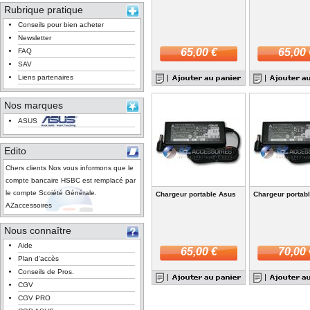
Rubrique pratique
Conseils pour bien acheter
Newsletter
65,00 €
65,00 
FAQ
SAV
Liens partenaires
Nos marques
ASUS
Edito
Chers clients Nos vous informons que le
compte bancaire HSBC est remplacé par
le compte Scoiété Générale.
Chargeur portable Asus
Chargeur portab
AZaccessoires
Nous connaître
Aide
65,00 €
70,00 
Plan d'accès
Conseils de Pros.
CGV
CGV PRO