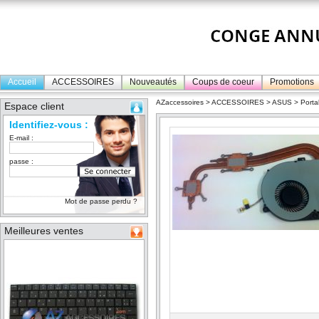
Accueil
ACCESSOIRES
Nouveautés
Coups de coeur
Promotions
AZaccessoires
>
ACCESSOIRES
>
ASUS
>
Porta
Espace client
Identifiez-vous :
E-mail :
passe :
Mot de passe perdu ?
Meilleures ventes