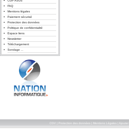
CGP ASUS
FAQ
Mentions légales
Paiement sécurisé
Protection des données
Politique de confidentialité
Espace liens
Newsletter
Téléchargement
Sondage ...
CGV
|
Protection des données
|
Mentions Légales
|
Ajouter