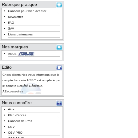
Rubrique pratique
Conseils pour bien acheter
Newsletter
FAQ
SAV
Liens partenaires
Nos marques
ASUS
Edito
Chers clients Nos vous informons que le
compte bancaire HSBC est remplacé par
le compte Scoiété Générale.
AZaccessoires
Nous connaître
Aide
Plan d'accès
Conseils de Pros.
CGV
CGV PRO