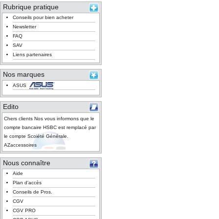
Rubrique pratique
Conseils pour bien acheter
Newsletter
FAQ
SAV
Liens partenaires
Nos marques
ASUS
Edito
Chers clients Nos vous informons que le
compte bancaire HSBC est remplacé par
le compte Scoiété Générale.
AZaccessoires
Nous connaître
Aide
Plan d'accès
Conseils de Pros.
CGV
CGV PRO