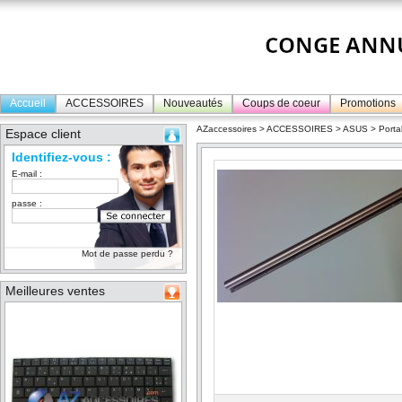
Accueil
ACCESSOIRES
Nouveautés
Coups de coeur
Promotions
AZaccessoires
>
ACCESSOIRES
>
ASUS
>
Porta
Espace client
Identifiez-vous :
E-mail :
passe :
Mot de passe perdu ?
Meilleures ventes