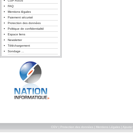
CGP ASUS
FAQ
Mentions légales
Paiement sécurisé
Protection des données
Politique de confidentialité
Espace liens
Newsletter
Téléchargement
Sondage ...
CGV
|
Protection des données
|
Mentions Légales
|
Ajouter