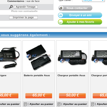
Type clavier :
Commentaires :
vue de face
Photo non contractuelle
cigare
Batterie portable Asus
Chargeur portable Asus
Chargeur por
65,00 €
65,00 €
50,00 €
65,0