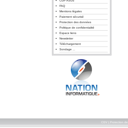
CGP ASUS
FAQ
Mentions légales
Paiement sécurisé
Protection des données
Politique de confidentialité
Espace liens
Newsletter
Téléchargement
Sondage ...
CGV
|
Protection d