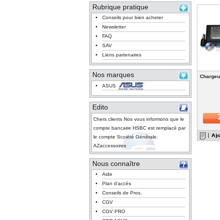
Rubrique pratique
Conseils pour bien acheter
Newsletter
FAQ
SAV
Liens partenaires
Nos marques
Chargeu
ASUS
Edito
Chers clients Nos vous informons que le
compte bancaire HSBC est remplacé par
le compte Scoiété Générale.
AZaccessoires
Nous connaître
Aide
Plan d'accès
Conseils de Pros.
CGV
CGV PRO