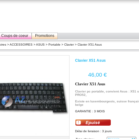
Coups de coeur
Promotions
ires
>
ACCESSOIRES
>
ASUS
>
Portable
>
Clavier
> Clavier X51 Asus
Clavier X51 Asus
€
Clavier X51 Asus
Clavier pc portable, convient Asus : X51 s
PRO52,
Existe en luxembourgeois, suisse françai
belge
GARANTIE : 3 MOIS
Délai de livraison : 3 jours