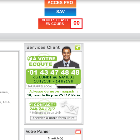
ACCES PRO
SAV
VENTES FLASH
00
EN COURS
eries,
s, USA,
Votre Panier
article(s)