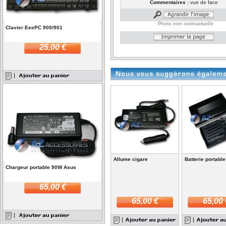
Commentaires :
vue de face
Photo non contractuelle
Clavier EeePC 900/901
25,00 €
Allume cigare
Batterie portabl
Chargeur portable 90W Asus
65,00 €
65,00 €
65,00 