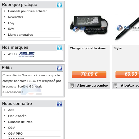
Rubrique pratique
Conseils pour bien acheter
Newsletter
FAQ
SAV
Liens partenaires
Nos marques
Chargeur portable Asus
Stylet
ASUS
Edito
70,00 €
60,00 
Chers clients Nos vous informons que le
compte bancaire HSBC est remplacé par
le compte Scoiété Générale.
AZaccessoires
Nous connaître
Aide
Plan d'accès
Conseils de Pros.
CGV
CGV PRO