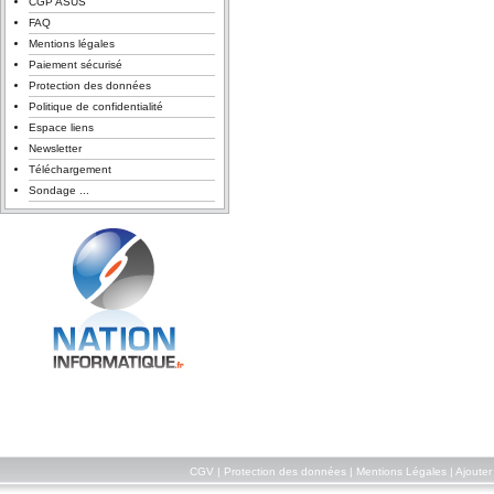
CGP ASUS
FAQ
Mentions légales
Paiement sécurisé
Protection des données
Politique de confidentialité
Espace liens
Newsletter
Téléchargement
Sondage ...
CGV
|
Protection des données
|
Mentions Légales
|
Ajouter