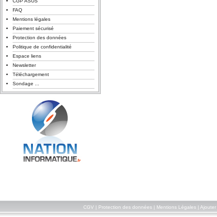
CGP ASUS
FAQ
Mentions légales
Paiement sécurisé
Protection des données
Politique de confidentialité
Espace liens
Newsletter
Téléchargement
Sondage ...
CGV
|
Protection des données
|
Mentions Légales
|
Ajouter