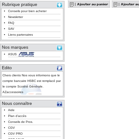
Rubrique pratique
Conseils pour bien acheter
Newsletter
FAQ
SAV
Liens partenaires
Nos marques
ASUS
Edito
Chers clients Nos vous informons que le
compte bancaire HSBC est remplacé par
le compte Scoiété Générale.
AZaccessoires
Nous connaître
Aide
Plan d'accès
Conseils de Pros.
CGV
CGV PRO