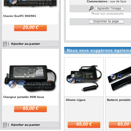
Commentaires :
vue de face
Photo non contractuelle
Clavier EeePC 900/901
25,00 €
Chargeur portable 90W Asus
Allume cigare
Batterie portabl
65,00 €
65,00 €
65,00 