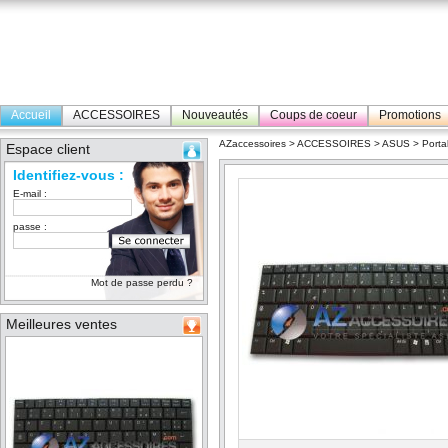
Accueil
ACCESSOIRES
Nouveautés
Coups de coeur
Promotions
AZaccessoires
>
ACCESSOIRES
>
ASUS
>
Porta
Espace client
Identifiez-vous :
E-mail :
passe :
Mot de passe perdu ?
Meilleures ventes