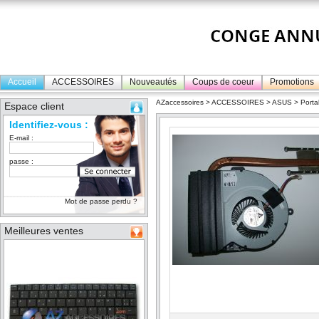
Accueil
ACCESSOIRES
Nouveautés
Coups de coeur
Promotions
AZaccessoires
>
ACCESSOIRES
>
ASUS
>
Porta
Espace client
Identifiez-vous :
E-mail :
passe :
Mot de passe perdu ?
Meilleures ventes