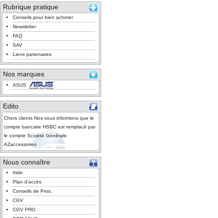
Rubrique pratique
Conseils pour bien acheter
Newsletter
FAQ
SAV
Liens partenaires
Nos marques
ASUS
Edito
Chers clients Nos vous informons que le
compte bancaire HSBC est remplacé par
le compte Scoiété Générale.
AZaccessoires
Nous connaître
Aide
Plan d'accès
Conseils de Pros.
CGV
CGV PRO