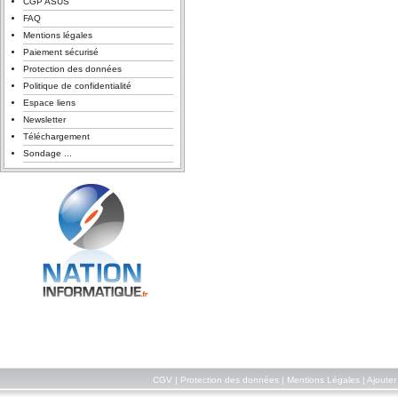
CGP ASUS
FAQ
Mentions légales
Paiement sécurisé
Protection des données
Politique de confidentialité
Espace liens
Newsletter
Téléchargement
Sondage ...
CGV
|
Protection des données
|
Mentions Légales
|
Ajouter