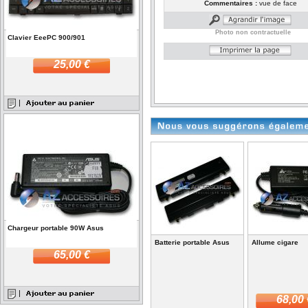
Commentaires :
vue de face
Photo non contractuelle
Clavier EeePC 900/901
25,00 €
Chargeur portable 90W Asus
Batterie portable Asus
Allume cigare
65,00 €
68,00 