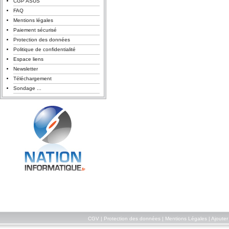
CGP ASUS
FAQ
Mentions légales
Paiement sécurisé
Protection des données
Politique de confidentialité
Espace liens
Newsletter
Téléchargement
Sondage ...
CGV
|
Protection des données
|
Mentions Légales
|
Ajouter