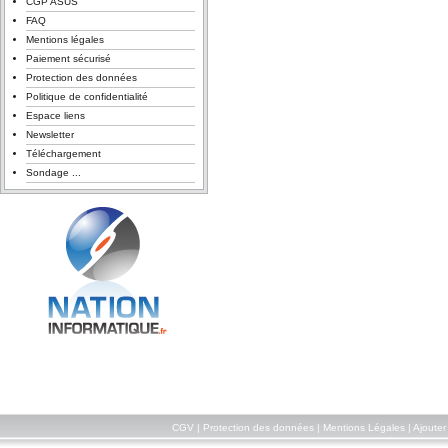
CGP ASUS
FAQ
Mentions légales
Paiement sécurisé
Protection des données
Politique de confidentialité
Espace liens
Newsletter
Téléchargement
Sondage ...
CGV
|
Protection des données
|
Mentions Légales
|
Ajouter