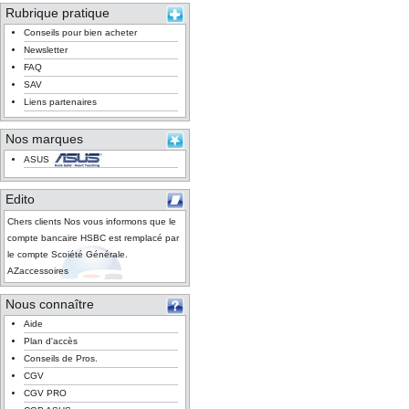
Rubrique pratique
Conseils pour bien acheter
Newsletter
FAQ
SAV
Liens partenaires
Nos marques
ASUS
Edito
Chers clients Nos vous informons que le
compte bancaire HSBC est remplacé par
le compte Scoiété Générale.
AZaccessoires
Nous connaître
Aide
Plan d'accès
Conseils de Pros.
CGV
CGV PRO