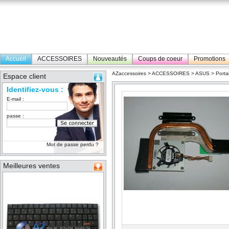
Accueil
ACCESSOIRES
Nouveautés
Coups de coeur
Promotions
AZaccessoires
>
ACCESSOIRES
>
ASUS
>
Porta
Espace client
Identifiez-vous :
E-mail :
passe :
Mot de passe perdu ?
Meilleures ventes