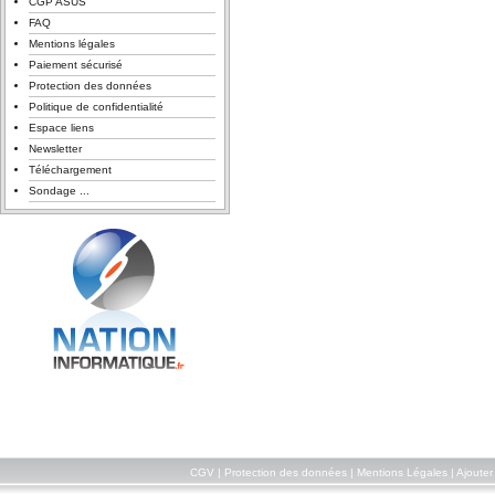
CGP ASUS
FAQ
Mentions légales
Paiement sécurisé
Protection des données
Politique de confidentialité
Espace liens
Newsletter
Téléchargement
Sondage ...
CGV
|
Protection des données
|
Mentions Légales
|
Ajouter