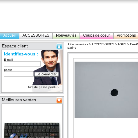
Accueil
ACCESSOIRES
Nouveautés
Coups de coeur
Promotions
AZaccessoires
>
ACCESSOIRES
>
ASUS
>
Eee
Espace client
patins
Identifiez-vous :
E-mail :
passe :
Mot de passe perdu ?
Meilleures ventes