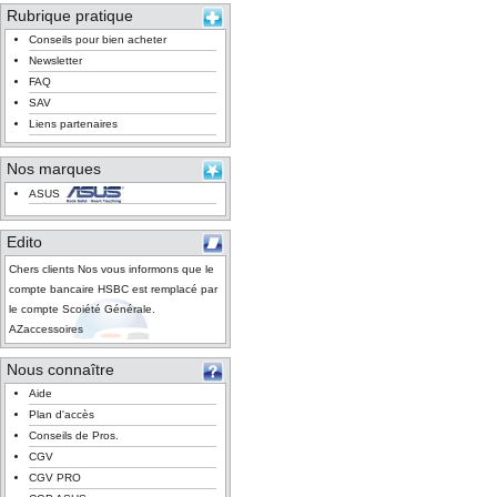
Rubrique pratique
Conseils pour bien acheter
Newsletter
FAQ
SAV
Liens partenaires
Nos marques
ASUS
Edito
Chers clients Nos vous informons que le
compte bancaire HSBC est remplacé par
le compte Scoiété Générale.
AZaccessoires
Nous connaître
Aide
Plan d'accès
Conseils de Pros.
CGV
CGV PRO