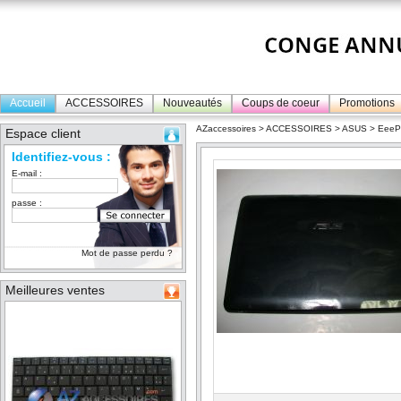
Accueil
ACCESSOIRES
Nouveautés
Coups de coeur
Promotions
AZaccessoires
>
ACCESSOIRES
>
ASUS
>
Eee
Espace client
Identifiez-vous :
E-mail :
passe :
Mot de passe perdu ?
Meilleures ventes