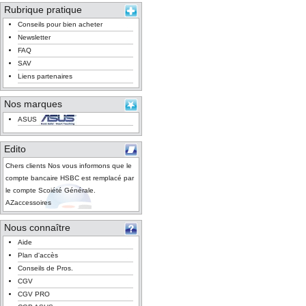
Rubrique pratique
Conseils pour bien acheter
Newsletter
FAQ
SAV
Liens partenaires
Nos marques
ASUS
Edito
Chers clients Nos vous informons que le
compte bancaire HSBC est remplacé par
le compte Scoiété Générale.
AZaccessoires
Nous connaître
Aide
Plan d'accès
Conseils de Pros.
CGV
CGV PRO