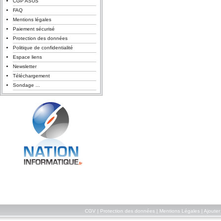
CGP ASUS
FAQ
Mentions légales
Paiement sécurisé
Protection des données
Politique de confidentialité
Espace liens
Newsletter
Téléchargement
Sondage ...
CGV
|
Protection des données
|
Mentions Légales
|
Ajouter