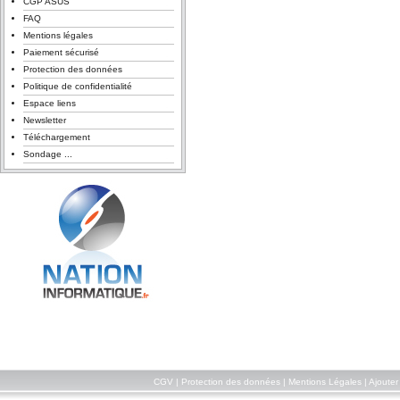
CGP ASUS
FAQ
Mentions légales
Paiement sécurisé
Protection des données
Politique de confidentialité
Espace liens
Newsletter
Téléchargement
Sondage ...
CGV
|
Protection des données
|
Mentions Légales
|
Ajouter