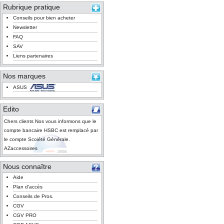
Rubrique pratique
Conseils pour bien acheter
Newsletter
FAQ
SAV
Liens partenaires
Nos marques
ASUS
Edito
Chers clients Nos vous informons que le
compte bancaire HSBC est remplacé par
le compte Scoiété Générale.
AZaccessoires
Nous connaître
Aide
Plan d'accès
Conseils de Pros.
CGV
CGV PRO