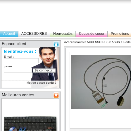
Accueil
ACCESSOIRES
Nouveautés
Coups de coeur
Promotions
AZaccessoires
>
ACCESSOIRES
>
ASUS
>
Porta
Espace client
Identifiez-vous :
E-mail :
passe :
Mot de passe perdu ?
Meilleures ventes