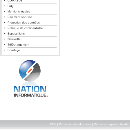
CGP ASUS
FAQ
Mentions légales
Paiement sécurisé
Protection des données
Politique de confidentialité
Espace liens
Newsletter
Téléchargement
Sondage ...
CGV
|
Protection des données
|
Mentions Légales
|
Ajouter