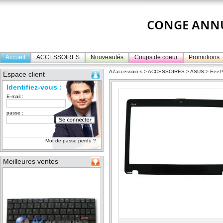
Accueil
ACCESSOIRES
Nouveautés
Coups de coeur
Promotions
AZaccessoires
>
ACCESSOIRES
>
ASUS
>
Eee
Espace client
Identifiez-vous :
E-mail :
passe :
Mot de passe perdu ?
Meilleures ventes