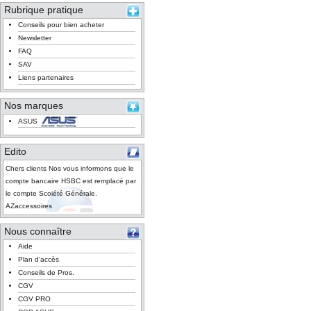
Rubrique pratique
Conseils pour bien acheter
Newsletter
FAQ
SAV
Liens partenaires
Nos marques
ASUS
Edito
Chers clients Nos vous informons que le
compte bancaire HSBC est remplacé par
le compte Scoiété Générale.
AZaccessoires
Nous connaître
Aide
Plan d'accès
Conseils de Pros.
CGV
CGV PRO