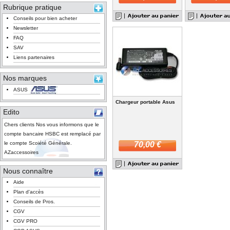
Rubrique pratique
Conseils pour bien acheter
Newsletter
FAQ
SAV
Liens partenaires
Nos marques
ASUS
Chargeur portable Asus
Edito
Chers clients Nos vous informons que le
compte bancaire HSBC est remplacé par
le compte Scoiété Générale.
70,00 €
AZaccessoires
Nous connaître
Aide
Plan d'accès
Conseils de Pros.
CGV
CGV PRO