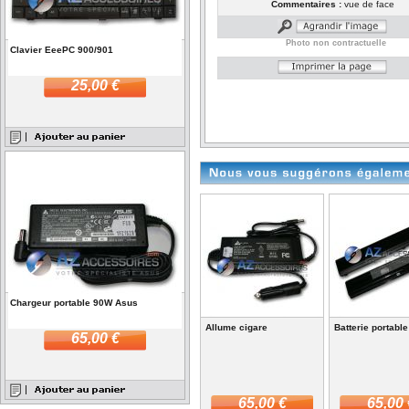
Commentaires :
vue de face
Photo non contractuelle
Clavier EeePC 900/901
25,00 €
Chargeur portable 90W Asus
Allume cigare
Batterie portabl
65,00 €
65,00 €
65,00 