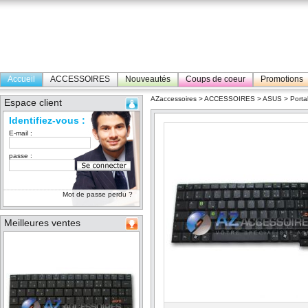
Accueil
ACCESSOIRES
Nouveautés
Coups de coeur
Promotions
AZaccessoires
>
ACCESSOIRES
>
ASUS
>
Porta
Espace client
Identifiez-vous :
E-mail :
passe :
Mot de passe perdu ?
Meilleures ventes