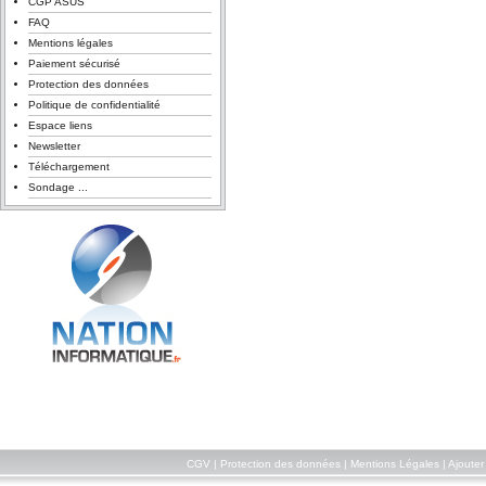
CGP ASUS
FAQ
Mentions légales
Paiement sécurisé
Protection des données
Politique de confidentialité
Espace liens
Newsletter
Téléchargement
Sondage ...
CGV
|
Protection des données
|
Mentions Légales
|
Ajouter