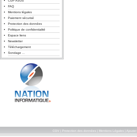
CGP ASUS
FAQ
Mentions légales
Paiement sécurisé
Protection des données
Politique de confidentialité
Espace liens
Newsletter
Téléchargement
Sondage ...
CGV
|
Protection des données
|
Mentions Légales
|
Ajouter