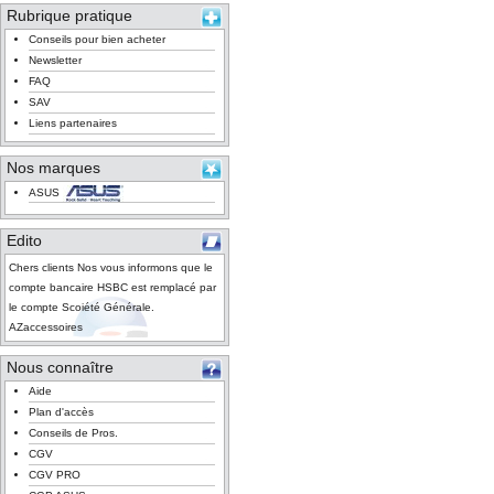
Rubrique pratique
Conseils pour bien acheter
Newsletter
FAQ
SAV
Liens partenaires
Nos marques
ASUS
Edito
Chers clients Nos vous informons que le
compte bancaire HSBC est remplacé par
le compte Scoiété Générale.
AZaccessoires
Nous connaître
Aide
Plan d'accès
Conseils de Pros.
CGV
CGV PRO