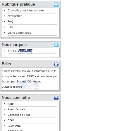
Rubrique pratique
Conseils pour bien acheter
Newsletter
FAQ
SAV
Liens partenaires
Nos marques
ASUS
Edito
Chers clients Nos vous informons que le
compte bancaire HSBC est remplacé par
le compte Scoiété Générale.
AZaccessoires
Nous connaître
Aide
Plan d'accès
Conseils de Pros.
CGV
CGV PRO