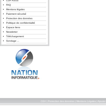
CGP ASUS
FAQ
Mentions légales
Paiement sécurisé
Protection des données
Politique de confidentialité
Espace liens
Newsletter
Téléchargement
Sondage ...
CGV
|
Protection des données
|
Mentions Légales
|
Ajouter