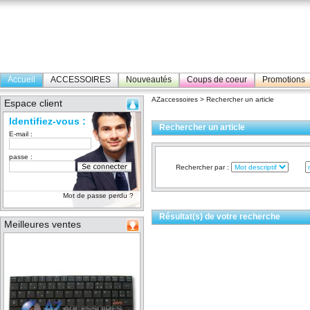
Accueil
ACCESSOIRES
Nouveautés
Coups de coeur
Promotions
AZaccessoires
> Rechercher un article
Espace client
Identifiez-vous :
Rechercher un article
E-mail :
passe :
Rechercher par :
Mot de passe perdu ?
Résultat(s) de votre recherche
Meilleures ventes