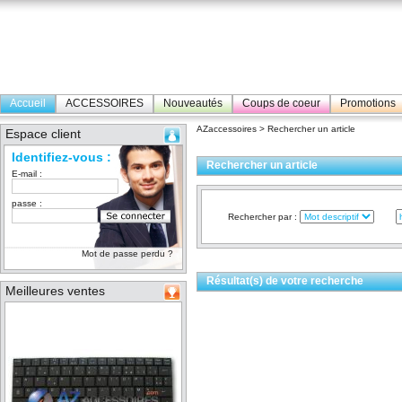
Accueil
ACCESSOIRES
Nouveautés
Coups de coeur
Promotions
AZaccessoires
> Rechercher un article
Espace client
Identifiez-vous :
Rechercher un article
E-mail :
passe :
Rechercher par :
Mot de passe perdu ?
Résultat(s) de votre recherche
Meilleures ventes