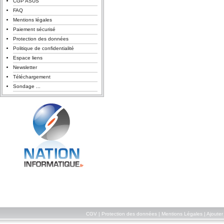
CGP ASUS
FAQ
Mentions légales
Paiement sécurisé
Protection des données
Politique de confidentialité
Espace liens
Newsletter
Téléchargement
Sondage ...
CGV
|
Protection des données
|
Mentions Légales
|
Ajouter