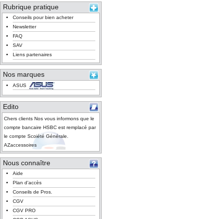
Rubrique pratique
Conseils pour bien acheter
Newsletter
FAQ
SAV
Liens partenaires
Nos marques
ASUS
Edito
Chers clients Nos vous informons que le
compte bancaire HSBC est remplacé par
le compte Scoiété Générale.
AZaccessoires
Nous connaître
Aide
Plan d'accès
Conseils de Pros.
CGV
CGV PRO