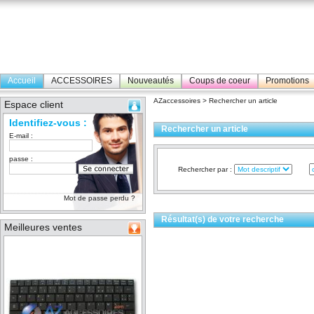
Accueil
ACCESSOIRES
Nouveautés
Coups de coeur
Promotions
AZaccessoires
> Rechercher un article
Espace client
Identifiez-vous :
Rechercher un article
E-mail :
passe :
Rechercher par :
Mot de passe perdu ?
Résultat(s) de votre recherche
Meilleures ventes