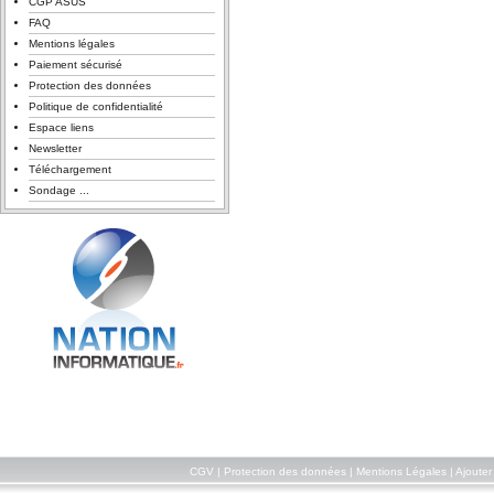
CGP ASUS
FAQ
Mentions légales
Paiement sécurisé
Protection des données
Politique de confidentialité
Espace liens
Newsletter
Téléchargement
Sondage ...
CGV
|
Protection des données
|
Mentions Légales
|
Ajouter