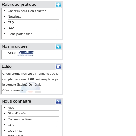
Rubrique pratique
Conseils pour bien acheter
Newsletter
FAQ
SAV
Liens partenaires
Nos marques
ASUS
Edito
Chers clients Nos vous informons que le
compte bancaire HSBC est remplacé par
le compte Scoiété Générale.
AZaccessoires
Nous connaître
Aide
Plan d'accès
Conseils de Pros.
CGV
CGV PRO