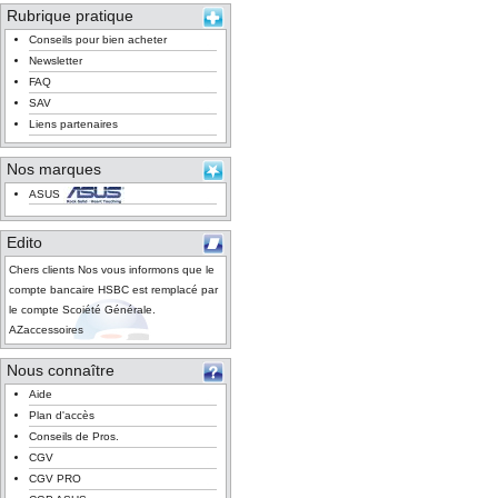
Rubrique pratique
Conseils pour bien acheter
Newsletter
FAQ
SAV
Liens partenaires
Nos marques
ASUS
Edito
Chers clients Nos vous informons que le
compte bancaire HSBC est remplacé par
le compte Scoiété Générale.
AZaccessoires
Nous connaître
Aide
Plan d'accès
Conseils de Pros.
CGV
CGV PRO