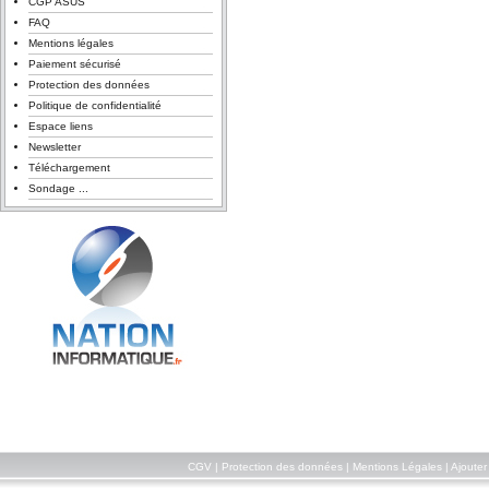
CGP ASUS
FAQ
Mentions légales
Paiement sécurisé
Protection des données
Politique de confidentialité
Espace liens
Newsletter
Téléchargement
Sondage ...
CGV
|
Protection des données
|
Mentions Légales
|
Ajouter