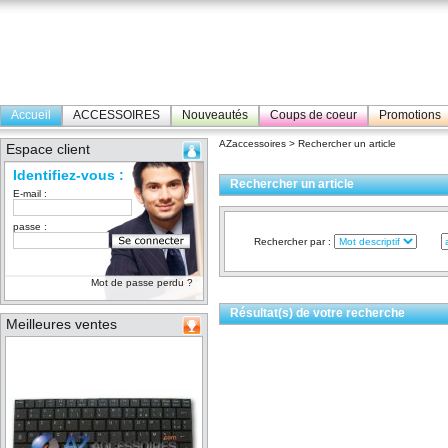
Accueil
ACCESSOIRES
Nouveautés
Coups de coeur
Promotions
AZaccessoires
> Rechercher un article
Espace client
Identifiez-vous :
Rechercher un article
E-mail :
passe :
Rechercher par :
Mot de passe perdu ?
Résultat(s) de votre recherche
Meilleures ventes