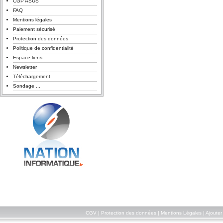
CGP ASUS
FAQ
Mentions légales
Paiement sécurisé
Protection des données
Politique de confidentialité
Espace liens
Newsletter
Téléchargement
Sondage ...
CGV
|
Protection des données
|
Mentions Légales
|
Ajouter