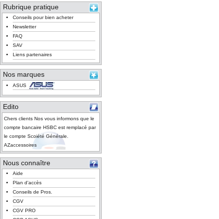
Rubrique pratique
Conseils pour bien acheter
Newsletter
FAQ
SAV
Liens partenaires
Nos marques
ASUS
Edito
Chers clients Nos vous informons que le
compte bancaire HSBC est remplacé par
le compte Scoiété Générale.
AZaccessoires
Nous connaître
Aide
Plan d'accès
Conseils de Pros.
CGV
CGV PRO