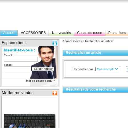
Accueil
ACCESSOIRES
Nouveautés
Coups de coeur
Promotions
AZaccessoires
> Rechercher un article
Espace client
Identifiez-vous :
Rechercher un article
E-mail :
passe :
Rechercher par :
Mot de passe perdu ?
Résultat(s) de votre recherche
Meilleures ventes