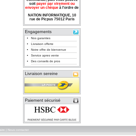
soit
payer par virement ou
envoyer un chèque
à l'ordre de
NATION INFORMATIQUE, 10
rue de Picpus 75012 Paris
Engagements
Nos garanties
Livraison offerte
Notre offre de bienvenue
Service apres vente
Des conseils de pros
Livraison sereine
Paiement sécurisé
aire
|
Nous contacter