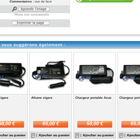
Commentaires :
vue de face
Photo non contractuelle
cigare
Allume cigare
Chargeur portable Asus
Chargeur por
68,00 €
65,00 €
50,00 €
65,0