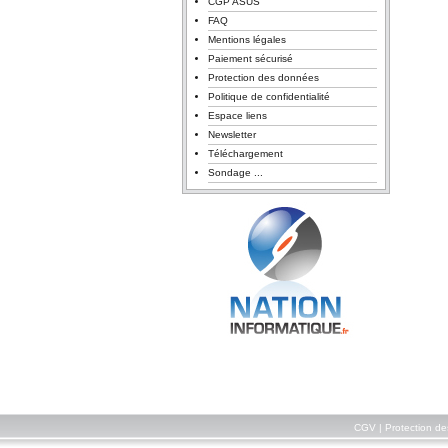
CGP ASUS
FAQ
Mentions légales
Paiement sécurisé
Protection des données
Politique de confidentialité
Espace liens
Newsletter
Téléchargement
Sondage ...
CGV
|
Protection d