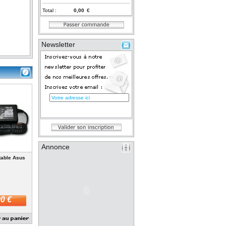
Total :
€
Newsletter
Annonce
table Asus
0 €