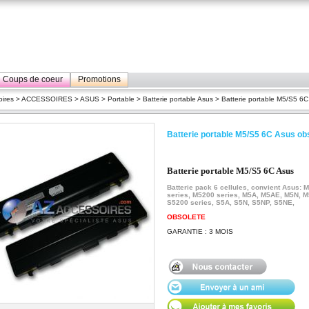
Coups de coeur
Promotions
ires
>
ACCESSOIRES
>
ASUS
>
Portable
>
Batterie portable Asus
> Batterie portable M5/S5 6
Batterie portable M5/S5 6C Asus ob
Batterie portable M5/S5 6C Asus
Batterie pack 6 cellules, convient Asus: 
series, M5200 series, M5A, M5AE, M5N, M
S5200 series, S5A, S5N, S5NP, S5NE,
OBSOLETE
GARANTIE : 3 MOIS