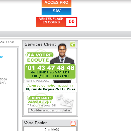
ACCES PRO
SAV
VENTES FLASH
00
EN COURS
C Asus obso
so
M5000
5NP,
Votre Panier
article(s)