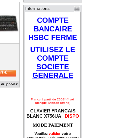
Informations
COMPTE
BANCAIRE
HSBC FERME
UTILISEZ LE
COMPTE
SOCIETE
0 €
GENERALE
Franco à partir de 200€* (* voir
rubrique livraison offerte)
CLAVIER FRANCAIS
BLANC X756UA
DISPO
MODE PAIEMENT
Veuillez
valider
votre
commande, puis vous pouvez