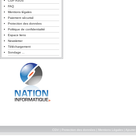
CGP ASUS
FAQ
Mentions légales
Paiement sécurisé
Protection des données
Politique de confidentialité
Espace liens
Newsletter
Téléchargement
Sondage ...
CGV
|
Protection des données
|
Mentions Légales
|
Ajouter