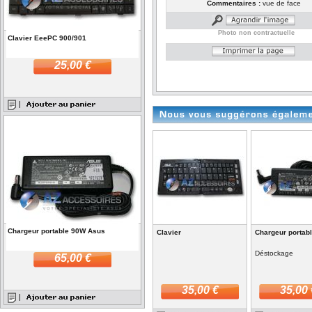
Commentaires :
vue de face
Photo non contractuelle
Clavier EeePC 900/901
25,00 €
Chargeur portable 90W Asus
Clavier
Chargeur portab
Déstockage
65,00 €
35,00 €
35,00 