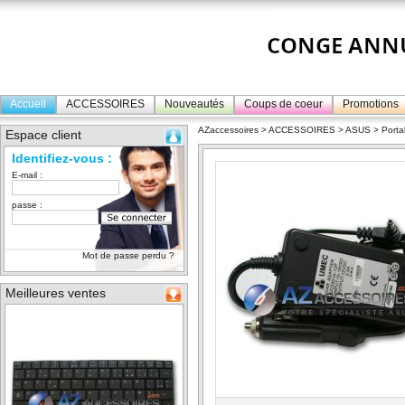
Accueil
ACCESSOIRES
Nouveautés
Coups de coeur
Promotions
AZaccessoires
>
ACCESSOIRES
>
ASUS
>
Porta
Espace client
Identifiez-vous :
E-mail :
passe :
Mot de passe perdu ?
Meilleures ventes