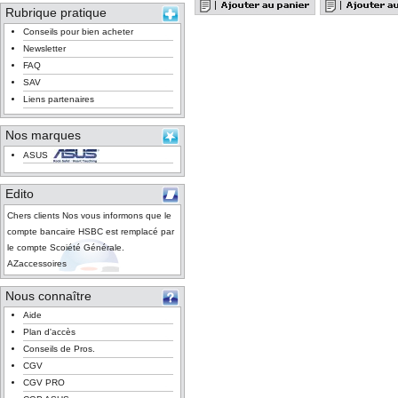
Rubrique pratique
Conseils pour bien acheter
Newsletter
FAQ
SAV
Liens partenaires
Nos marques
ASUS
Edito
Chers clients Nos vous informons que le
compte bancaire HSBC est remplacé par
le compte Scoiété Générale.
AZaccessoires
Nous connaître
Aide
Plan d'accès
Conseils de Pros.
CGV
CGV PRO